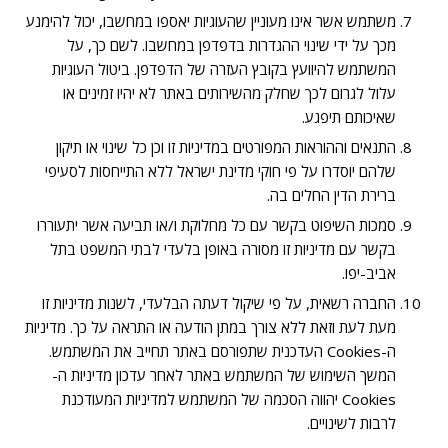
משתמש אשר אינו מעוניין שהעוגיות יאספו במחשבו, יכול להימנע
מכך על ידי שינוי ההגדרות בדפדפן במחשבו. לשם כך, על
המשתמש להיוועץ בקובץ העזרה של הדפדפן. ביטול העוגיות
עלול לגרום לכך שחלק מהשירותים באתר לא יהיו זמינים או
שאיכותם תיפגע.
התנאים וההוראות המפורטים במדיניות זו וכן כל שינוי או תיקון
שלהם יוסדרו על פי חוקי מדינת ישראל ללא התייחסות לסעיפי
ברירת הדין החלים בה.
סמכות השיפוט בקשר עם כל מחלוקת ו/או תביעה אשר יתעוררו
בקשר עם מדיניות זו מסורה באופן בלעדי לבתי המשפט בתל
אביב-יפו.
החברה רשאית, על פי שיקול דעתה הבלעדי, לשנות מדיניות זו
מעת לעת וזאת ללא צורך במתן הודעה או התראה על כך. מדיניות
ה-Cookies העדכנית שתפורסם באתר תחייב את המשתמש.
המשך השימוש של המשתמש באתר לאחר עדכון מדיניות ה-
Cookies יהווה הסכמה של המשתמש למדיניות המעודכנת
לרבות לשינויים.