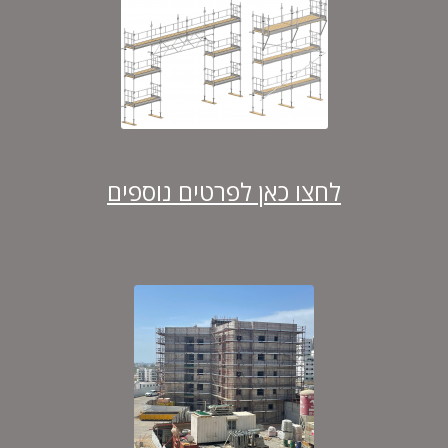
לחצו כאן לפרטים נוספים