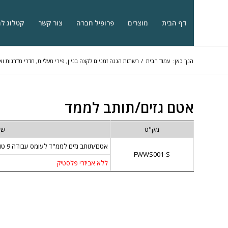
דף הבית
מוצרים
פרופיל חברה
צור קשר
קטלוג ל
הנך כאן:
עמוד הבית
/
רשתות הגנה זמניים לקצה בניין, פירי מעליות, חדרי מדרגות וא
אטם גזים/תותב לממד
מק"ט
שם
אטם/תותב גזים לממ"ד לעומס עבודה 9 טון
FWWS001-S
ללא אביזרי פלסטיק