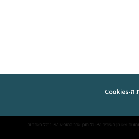
Cookie
ות ו/או מן האיורים ו/או כל תוכן אחר המופיע ו/או נכלל באתר זה