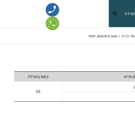
הורדה
תרי בנייה
/
אטם גזים/תותב לממד
 פריט
כמות בחבילה
50